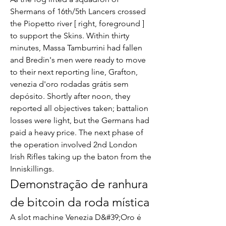
Shermans of 16th/5th Lancers crossed 
the Piopetto river [ right, foreground ] 
to support the Skins. Within thirty 
minutes, Massa Tamburrini had fallen 
and Bredin's men were ready to move 
to their next reporting line, Grafton, 
venezia d'oro rodadas grátis sem 
depósito. Shortly after noon, they 
reported all objectives taken; battalion 
losses were light, but the Germans had 
paid a heavy price. The next phase of 
the operation involved 2nd London 
Irish Rifles taking up the baton from the 
Inniskillings.
Demonstração de ranhura 
de bitcoin da roda mística
A slot machine Venezia D&#39;Oro é 