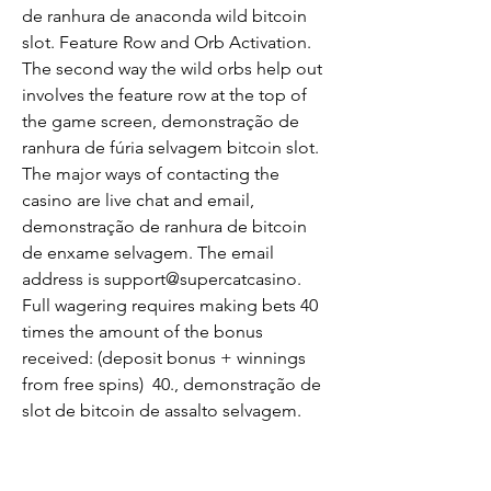
de ranhura de anaconda wild bitcoin 
slot. Feature Row and Orb Activation. 
The second way the wild orbs help out 
involves the feature row at the top of 
the game screen, demonstração de 
ranhura de fúria selvagem bitcoin slot. 
The major ways of contacting the 
casino are live chat and email, 
demonstração de ranhura de bitcoin 
de enxame selvagem. The email 
address is support@supercatcasino. 
Full wagering requires making bets 40 
times the amount of the bonus 
received: (deposit bonus + winnings 
from free spins)  40., demonstração de 
slot de bitcoin de assalto selvagem. 
The deposit bonus is valid for 5 days, 
starting from the date you receive it. 
He liked being on the edge of 