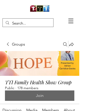
Groups
TTI Family Health Show Group
Public
·
178 members
Join
Discussion
Media
Members
About