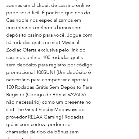
apenas um clickbait de cassino online 
pode ser difícil. É por isso que nós do 
Casinoble nos especializamos em 
encontrar os melhores bônus sem 
depósito casino para você. Jogue com 
50 rodadas grátis no slot Mystical 
Zodiac Oferta exclusiva pelo link do 
cassinos-online. 100 rodadas grátis 
sem depósito para registro por código 
promocional 100SUN! (Um depósito é 
necessário para compensar a aposta). 
100 Rodadas Grátis Sem Depósito Para 
Registro (Código de Bônus VAVADA 
não necessário) como um presente no 
slot The Great Pigsby Megaways do 
provedor RELAX Gaming! Rodadas 
grátis com certeza podem ser 
chamadas de tipo de bônus sem 