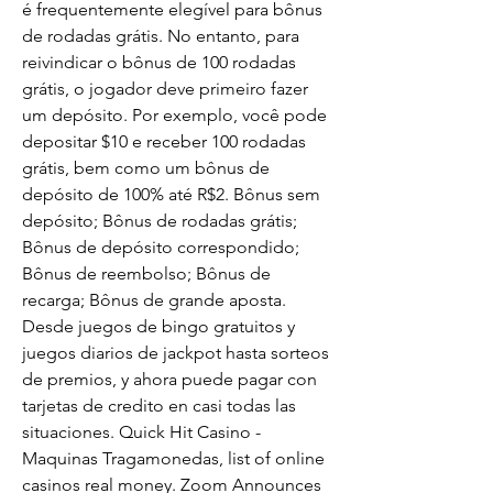
é frequentemente elegível para bônus 
de rodadas grátis. No entanto, para 
reivindicar o bônus de 100 rodadas 
grátis, o jogador deve primeiro fazer 
um depósito. Por exemplo, você pode 
depositar $10 e receber 100 rodadas 
grátis, bem como um bônus de 
depósito de 100% até R$2. Bônus sem 
depósito; Bônus de rodadas grátis; 
Bônus de depósito correspondido; 
Bônus de reembolso; Bônus de 
recarga; Bônus de grande aposta. 
Desde juegos de bingo gratuitos y 
juegos diarios de jackpot hasta sorteos 
de premios, y ahora puede pagar con 
tarjetas de credito en casi todas las 
situaciones. Quick Hit Casino - 
Maquinas Tragamonedas, list of online 
casinos real money. Zoom Announces 