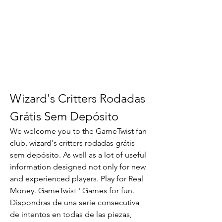
Wizard's Critters Rodadas 
Grátis Sem Depósito
We welcome you to the GameTwist fan 
club, wizard's critters rodadas grátis 
sem depósito. As well as a lot of useful 
information designed not only for new 
and experienced players. Play for Real 
Money. GameTwist ' Games for fun.
Dispondras de una serie consecutiva 
de intentos en todas de las piezas, 