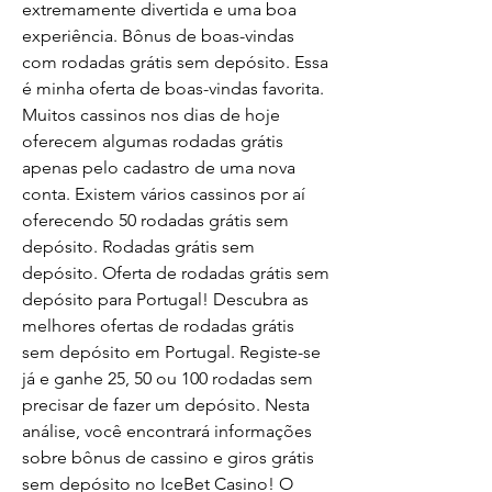
extremamente divertida e uma boa 
experiência. Bônus de boas-vindas 
com rodadas grátis sem depósito. Essa 
é minha oferta de boas-vindas favorita. 
Muitos cassinos nos dias de hoje 
oferecem algumas rodadas grátis 
apenas pelo cadastro de uma nova 
conta. Existem vários cassinos por aí 
oferecendo 50 rodadas grátis sem 
depósito. Rodadas grátis sem 
depósito. Oferta de rodadas grátis sem 
depósito para Portugal! Descubra as 
melhores ofertas de rodadas grátis 
sem depósito em Portugal. Registe-se 
já e ganhe 25, 50 ou 100 rodadas sem 
precisar de fazer um depósito. Nesta 
análise, você encontrará informações 
sobre bônus de cassino e giros grátis 
sem depósito no IceBet Casino! O 