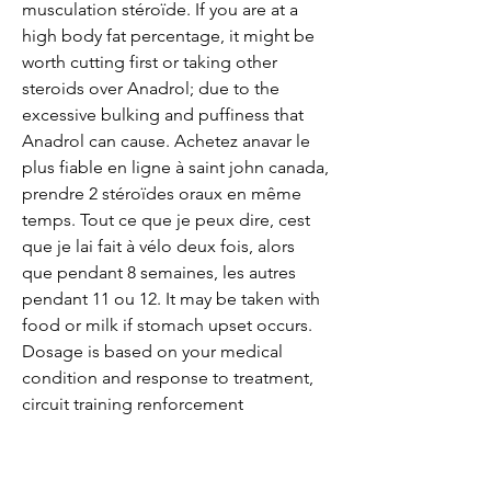
musculation stéroïde. If you are at a 
high body fat percentage, it might be 
worth cutting first or taking other 
steroids over Anadrol; due to the 
excessive bulking and puffiness that 
Anadrol can cause. Achetez anavar le 
plus fiable en ligne à saint john canada, 
prendre 2 stéroïdes oraux en même 
temps. Tout ce que je peux dire, cest 
que je lai fait à vélo deux fois, alors 
que pendant 8 semaines, les autres 
pendant 11 ou 12. It may be taken with 
food or milk if stomach upset occurs. 
Dosage is based on your medical 
condition and response to treatment, 
circuit training renforcement 
musculaire pdf. Parfois, un peu de 
risque est acceptable pour atteindre la 
grandeur. Envisager de compléter le 