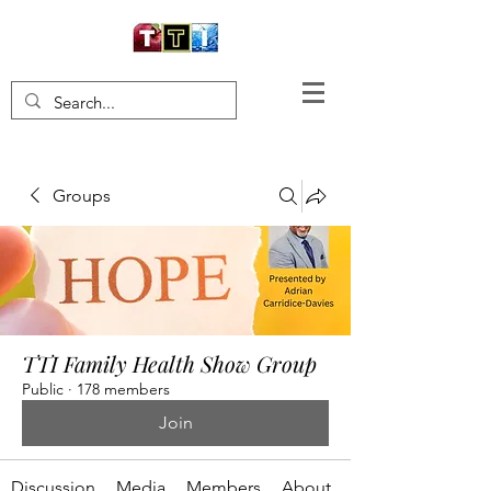
Groups
TTI Family Health Show Group
Public
·
178 members
Join
Discussion
Media
Members
About