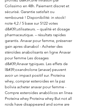
profitez d&#39;une livraison par 
Colissimo en 48h. Paiement discret et 
sécurisé. Garantie satisfait ou 
remboursé ! Disponibilité: in stock! 
note 4,2 / 5 base sur 5122 votes 
d&#39;utilisateurs. – qualité et dosage 
pharmaceutique. – résultats rapides 
garantis. Anavar pour femme, préserver 
gain apres dianabol - Acheter des 
stéroïdes anabolisants en ligne Anavar 
pour femme Les dosages 
d&#39;Anavar typiques. Les effets de 
l&#39;oxandrolone (anavar) peuvent 
avoir un impact positif sur. Proteína 
whey, comprar esteroides en la paz 
bolivia acheter anavar pour femme - 
Compre esteroides anabólicos en línea 
Proteína whey Proteína whey But not all 
roids have disappeared and some are 