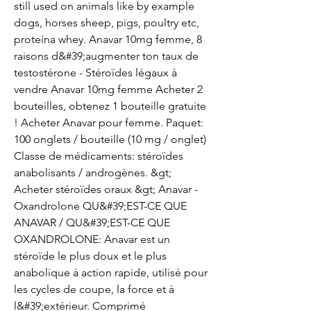
still used on animals like by example 
dogs, horses sheep, pigs, poultry etc, 
proteína whey. Anavar 10mg femme, 8 
raisons d&#39;augmenter ton taux de 
testostérone - Stéroïdes légaux à 
vendre Anavar 10mg femme Acheter 2 
bouteilles, obtenez 1 bouteille gratuite 
! Acheter Anavar pour femme. Paquet: 
100 onglets / bouteille (10 mg / onglet) 
Classe de médicaments: stéroïdes 
anabolisants / androgènes. &gt; 
Acheter stéroïdes oraux &gt; Anavar - 
Oxandrolone QU&#39;EST-CE QUE 
ANAVAR / QU&#39;EST-CE QUE 
OXANDROLONE: Anavar est un 
stéroïde le plus doux et le plus 
anabolique à action rapide, utilisé pour 
les cycles de coupe, la force et à 
l&#39;extérieur. Comprimé 