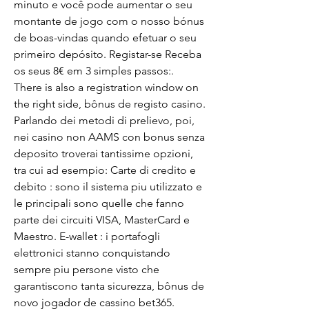
minuto e você pode aumentar o seu 
montante de jogo com o nosso bónus 
de boas-vindas quando efetuar o seu 
primeiro depósito. Registar-se Receba 
os seus 8€ em 3 simples passos:. 
There is also a registration window on 
the right side, bônus de registo casino.
Parlando dei metodi di prelievo, poi, 
nei casino non AAMS con bonus senza 
deposito troverai tantissime opzioni, 
tra cui ad esempio: Carte di credito e 
debito : sono il sistema piu utilizzato e 
le principali sono quelle che fanno 
parte dei circuiti VISA, MasterCard e 
Maestro. E-wallet : i portafogli 
elettronici stanno conquistando 
sempre piu persone visto che 
garantiscono tanta sicurezza, bônus de 
novo jogador de cassino bet365. 