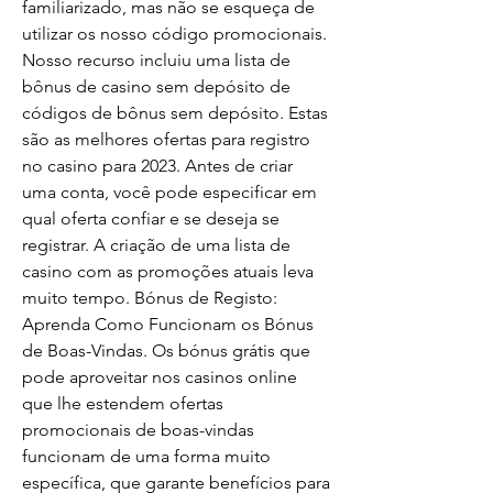
familiarizado, mas não se esqueça de 
utilizar os nosso código promocionais. 
Nosso recurso incluiu uma lista de 
bônus de casino sem depósito de 
códigos de bônus sem depósito. Estas 
são as melhores ofertas para registro 
no casino para 2023. Antes de criar 
uma conta, você pode especificar em 
qual oferta confiar e se deseja se 
registrar. A criação de uma lista de 
casino com as promoções atuais leva 
muito tempo. Bónus de Registo: 
Aprenda Como Funcionam os Bónus 
de Boas-Vindas. Os bónus grátis que 
pode aproveitar nos casinos online 
que lhe estendem ofertas 
promocionais de boas-vindas 
funcionam de uma forma muito 
específica, que garante benefícios para 