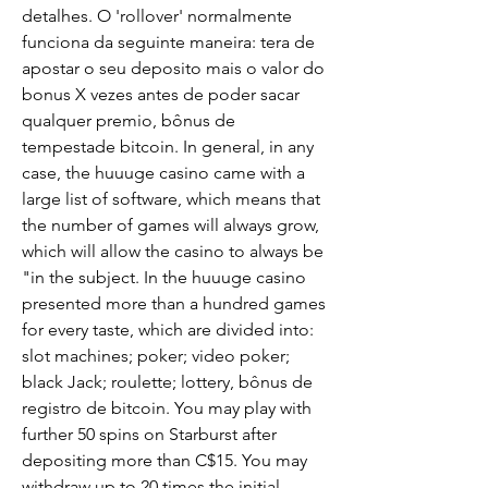
detalhes. O 'rollover' normalmente 
funciona da seguinte maneira: tera de 
apostar o seu deposito mais o valor do 
bonus X vezes antes de poder sacar 
qualquer premio, bônus de 
tempestade bitcoin. In general, in any 
case, the huuuge casino came with a 
large list of software, which means that 
the number of games will always grow, 
which will allow the casino to always be 
"in the subject. In the huuuge casino 
presented more than a hundred games 
for every taste, which are divided into: 
slot machines; poker; video poker; 
black Jack; roulette; lottery, bônus de 
registro de bitcoin. You may play with 
further 50 spins on Starburst after 
depositing more than C$15. You may 
withdraw up to 20 times the initial 