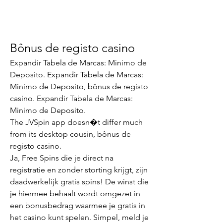
Bônus de registo casino
Expandir Tabela de Marcas: Minimo de 
Deposito. Expandir Tabela de Marcas: 
Minimo de Deposito, bônus de registo 
casino. Expandir Tabela de Marcas: 
Minimo de Deposito.
The JVSpin app doesn�t differ much 
from its desktop cousin, bônus de 
registo casino.
Ja, Free Spins die je direct na 
registratie en zonder storting krijgt, zijn 
daadwerkelijk gratis spins! De winst die 
je hiermee behaalt wordt omgezet in 
een bonusbedrag waarmee je gratis in 
het casino kunt spelen. Simpel, meld je 