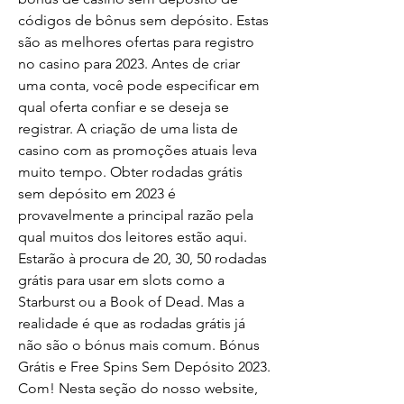
códigos de bônus sem depósito. Estas 
são as melhores ofertas para registro 
no casino para 2023. Antes de criar 
uma conta, você pode especificar em 
qual oferta confiar e se deseja se 
registrar. A criação de uma lista de 
casino com as promoções atuais leva 
muito tempo. Obter rodadas grátis 
sem depósito em 2023 é 
provavelmente a principal razão pela 
qual muitos dos leitores estão aqui. 
Estarão à procura de 20, 30, 50 rodadas 
grátis para usar em slots como a 
Starburst ou a Book of Dead. Mas a 
realidade é que as rodadas grátis já 
não são o bónus mais comum. Bónus 
Grátis e Free Spins Sem Depósito 2023. 
Com! Nesta seção do nosso website, 