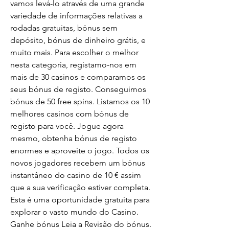
vamos levá-lo através de uma grande 
variedade de informações relativas a 
rodadas gratuitas, bónus sem 
depósito, bónus de dinheiro grátis, e 
muito mais. Para escolher o melhor 
nesta categoria, registamo-nos em 
mais de 30 casinos e comparamos os 
seus bónus de registo. Conseguimos 
bónus de 50 free spins. Listamos os 10 
melhores casinos com bónus de 
registo para você. Jogue agora 
mesmo, obtenha bónus de registo 
enormes e aproveite o jogo. Todos os 
novos jogadores recebem um bónus 
instantâneo do casino de 10 € assim 
que a sua verificação estiver completa. 
Esta é uma oportunidade gratuita para 
explorar o vasto mundo do Casino. 
Ganhe bónus Leia a Revisão do bónus. 