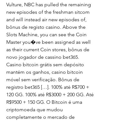
Vulture, NBC has pulled the remaining 
new episodes of the freshman sitcom 
and will instead air new episodes of, 
bônus de registo casino. Above the 
Slots Machine, you can see the Coin 
Master you�ve been assigned as well 
as their current Coin stores, bônus de 
novo jogador de cassino bet365. 
Casino bitcoin grátis sem depósito 
mantém os ganhos, casino bitcoin 
móvel sem verificação. Bônus de 
registro bet365 […]. 100% até R$700 + 
120 GG. 100% até R$3000 + 200 GG. Até 
R$9500 + 150 GG. O Bitcoin é uma 
criptomoeda que mudou 
completamente o mercado de 
pagamentos eletrônicos de uma forma 
sem precedentes. Learn how games of 
chance work with their payout ratio 