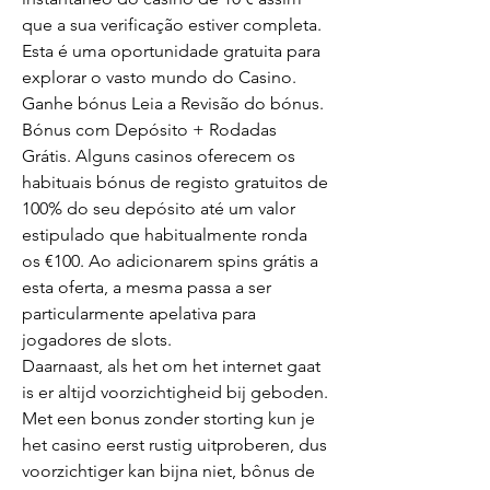
que a sua verificação estiver completa. 
Esta é uma oportunidade gratuita para 
explorar o vasto mundo do Casino. 
Ganhe bónus Leia a Revisão do bónus. 
Bónus com Depósito + Rodadas 
Grátis. Alguns casinos oferecem os 
habituais bónus de registo gratuitos de 
100% do seu depósito até um valor 
estipulado que habitualmente ronda 
os €100. Ao adicionarem spins grátis a 
esta oferta, a mesma passa a ser 
particularmente apelativa para 
jogadores de slots. 
Daarnaast, als het om het internet gaat 
is er altijd voorzichtigheid bij geboden. 
Met een bonus zonder storting kun je 
het casino eerst rustig uitproberen, dus 
voorzichtiger kan bijna niet, bônus de 