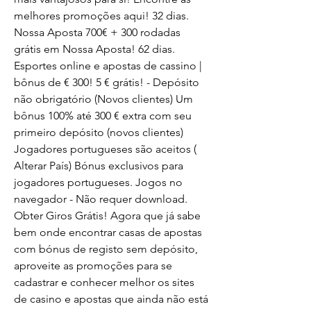
melhores promoções aqui! 32 dias. 
Nossa Aposta 700€ + 300 rodadas 
grátis em Nossa Aposta! 62 dias. 
Esportes online e apostas de cassino | 
bônus de € 300! 5 € grátis! - Depósito 
não obrigatório (Novos clientes) Um 
bônus 100% até 300 € extra com seu 
primeiro depósito (novos clientes) 
Jogadores portugueses são aceitos ( 
Alterar País) Bónus exclusivos para 
jogadores portugueses. Jogos no 
navegador - Não requer download. 
Obter Giros Grátis! Agora que já sabe 
bem onde encontrar casas de apostas 
com bónus de registo sem depósito, 
aproveite as promoções para se 
cadastrar e conhecer melhor os sites 
de casino e apostas que ainda não está 